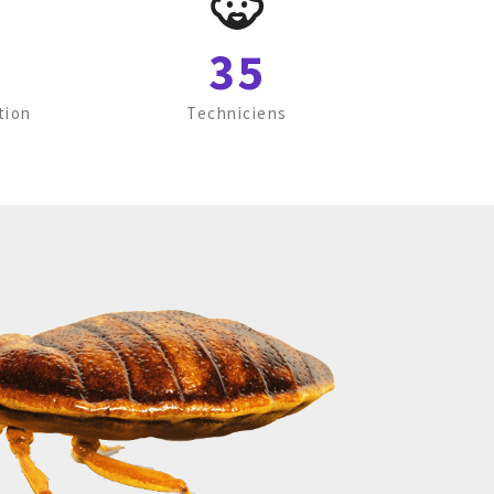
35
tion
Techniciens