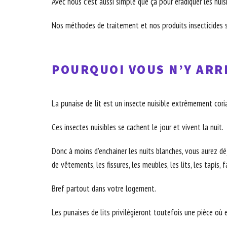
Avec nous c’est aussi simple que ça pour éradiquer les nuis
Nos méthodes de traitement et nos produits insecticides s
POURQUOI VOUS N’Y ARRI
La punaise de lit est un insecte nuisible extrêmement coria
Ces insectes nuisibles se cachent le jour et vivent la nuit.
Donc à moins d’enchainer les nuits blanches, vous aurez déjà
de vêtements, les fissures, les meubles, les lits, les tapis, 
Bref partout dans votre logement.
Les punaises de lits privilégieront toutefois une pièce où 