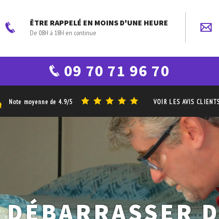
ÊTRE RAPPELÉ EN MOINS D'UNE HEURE
De 08H à 18H en continue
09 70 71 96 70
Note moyenne de
4.9/5
VOIR LES AVIS CLIENT
 DÉBARRASSER 