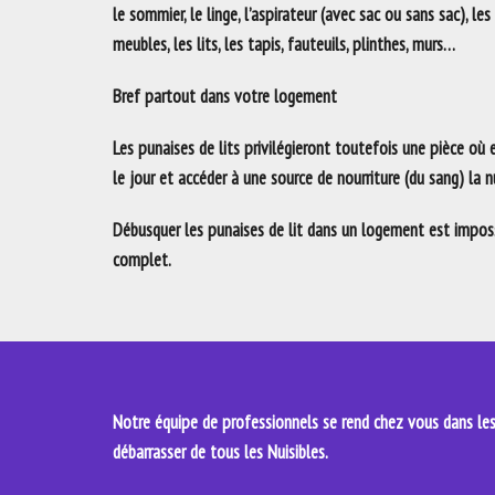
le sommier, le linge, l’aspirateur (avec sac ou sans sac), les
meubles, les lits, les tapis, fauteuils, plinthes, murs…
Bref partout dans votre logement
Les punaises de lits privilégieront toutefois une pièce où
le jour et accéder à une source de nourriture (du sang) la nu
Débusquer les punaises de lit dans un logement est impossi
complet.
Notre équipe de professionnels se rend chez vous dans les 
débarrasser de tous les Nuisibles.