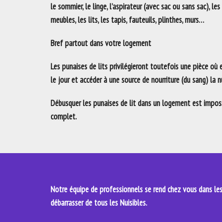
le sommier, le linge, l’aspirateur (avec sac ou sans sac), les
meubles, les lits, les tapis, fauteuils, plinthes, murs…
Bref partout dans votre logement
Les punaises de lits privilégieront toutefois une pièce où
le jour et accéder à une source de nourriture (du sang) la nu
Débusquer les punaises de lit dans un logement est impossi
complet.
Notre équipe de professionnels se rend chez vous dans les 
débarrasser de tous les Nuisibles.