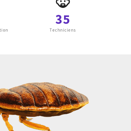
35
tion
Techniciens