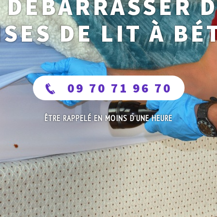
 DÉBARRASSER 
SES DE LIT À B
09 70 71 96 70
ÊTRE RAPPELÉ EN MOINS D'UNE HEURE