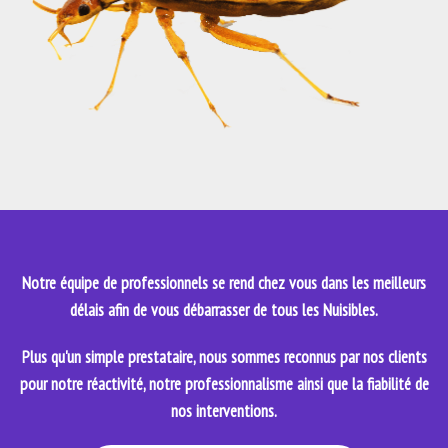
Notre équipe de professionnels se rend chez vous dans les meilleurs
délais afin de vous débarrasser de tous les Nuisibles.
Plus qu'un simple prestataire, nous sommes reconnus par nos clients
pour notre réactivité, notre professionnalisme ainsi que la fiabilité de
nos interventions.