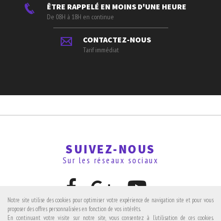
ÊTRE RAPPELÉ EN MOINS D'UNE HEURE
De 08H à 18H en continue
CONTACTEZ-NOUS
Tarif immédiat
SUIVEZ-NOUS
Sur les réseaux sociaux
Notre site utilise des cookies pour optimiser votre expérience de navigation site et pour vous
proposer des offres personnalisées en fonction de vos intérêts.
En continuant votre visite sur notre site, vous consentez à l'utilisation de ces cookies.