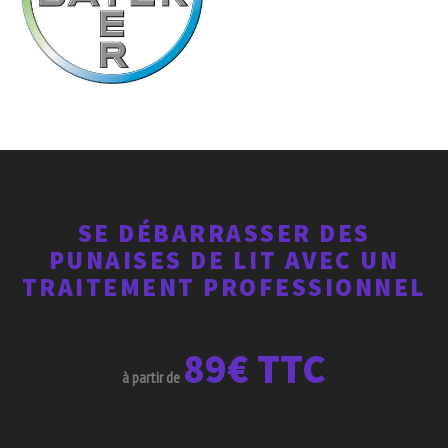
SE DÉBARRASSER DES
PUNAISES DE LIT AVEC UN
TRAITEMENT PROFESSIONNEL
89€ TTC
à partir de