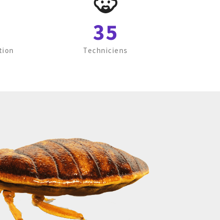
35
tion
Techniciens