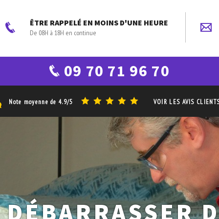
ÊTRE RAPPELÉ EN MOINS D'UNE HEURE
De 08H à 18H en continue
09 70 71 96 70
Note moyenne de
4.9/5
VOIR LES AVIS CLIENT
 DÉBARRASSER 