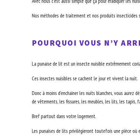
Avec nous c’est aussi simple que ça pour éradiquer les nuis
Nos méthodes de traitement et nos produits insecticides s
POURQUOI VOUS N’Y ARRI
La punaise de lit est un insecte nuisible extrêmement coria
Ces insectes nuisibles se cachent le jour et vivent la nuit.
Donc à moins d’enchainer les nuits blanches, vous aurez déjà
de vêtements, les fissures, les meubles, les lits, les tapis, 
Bref partout dans votre logement.
Les punaises de lits privilégieront toutefois une pièce où 