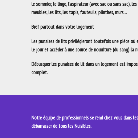
le sommier, le linge, l’aspirateur (avec sac ou sans sac), les
meubles, les lits, les tapis, fauteuils, plinthes, murs…
Bref partout dans votre logement
Les punaises de lits privilégieront toutefois une pièce où
le jour et accéder à une source de nourriture (du sang) la nu
Débusquer les punaises de lit dans un logement est impossi
complet.
Notre équipe de professionnels se rend chez vous dans les 
débarrasser de tous les Nuisibles.