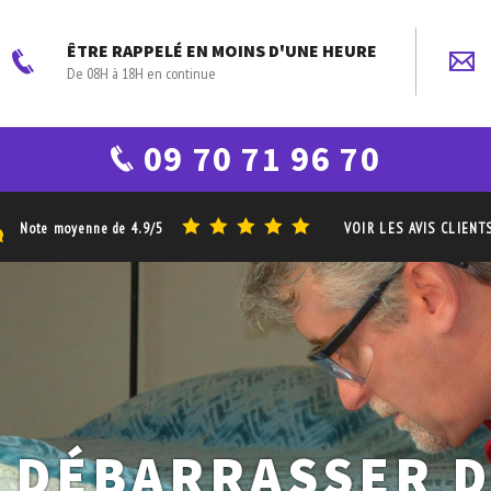
ÊTRE RAPPELÉ EN MOINS D'UNE HEURE
De 08H à 18H en continue
09 70 71 96 70
Note moyenne de
4.9/5
VOIR LES AVIS CLIENT
 DÉBARRASSER 