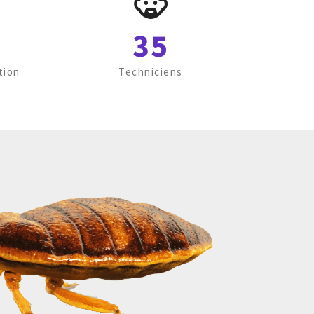
35
tion
Techniciens