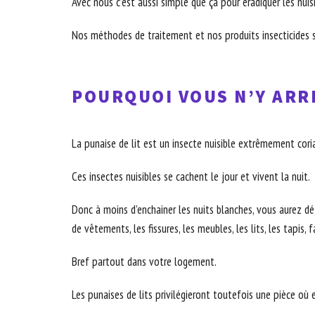
Avec nous c’est aussi simple que ça pour éradiquer les nuis
Nos méthodes de traitement et nos produits insecticides s
POURQUOI VOUS N’Y ARRI
La punaise de lit est un insecte nuisible extrêmement coria
Ces insectes nuisibles se cachent le jour et vivent la nuit.
Donc à moins d’enchainer les nuits blanches, vous aurez déjà
de vêtements, les fissures, les meubles, les lits, les tapis, 
Bref partout dans votre logement.
Les punaises de lits privilégieront toutefois une pièce où 