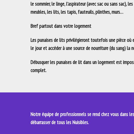
le sommier, le linge, l’aspirateur (avec sac ou sans sac), les
meubles, les lits, les tapis, fauteuils, plinthes, murs…
Bref partout dans votre logement
Les punaises de lits privilégieront toutefois une pièce où
le jour et accéder à une source de nourriture (du sang) la nu
Débusquer les punaises de lit dans un logement est impossi
complet.
Notre équipe de professionnels se rend chez vous dans les 
débarrasser de tous les Nuisibles.