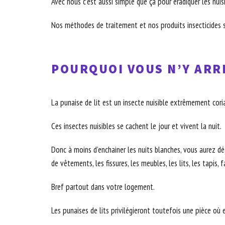
Avec nous c’est aussi simple que ça pour éradiquer les nuis
Nos méthodes de traitement et nos produits insecticides s
POURQUOI VOUS N’Y ARRI
La punaise de lit est un insecte nuisible extrêmement coria
Ces insectes nuisibles se cachent le jour et vivent la nuit.
Donc à moins d’enchainer les nuits blanches, vous aurez déjà
de vêtements, les fissures, les meubles, les lits, les tapis, 
Bref partout dans votre logement.
Les punaises de lits privilégieront toutefois une pièce où 