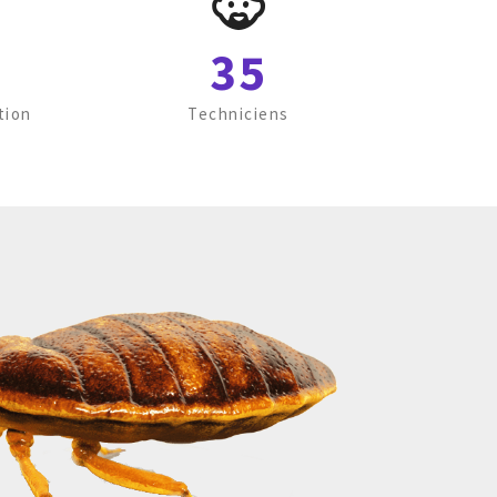
35
tion
Techniciens