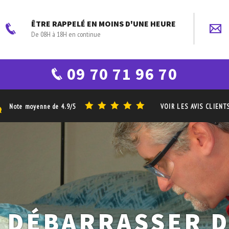
ÊTRE RAPPELÉ EN MOINS D'UNE HEURE
De 08H à 18H en continue
09 70 71 96 70
Note moyenne de
4.9/5
VOIR LES AVIS CLIENT
 DÉBARRASSER 