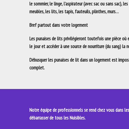
le sommier, le linge, l’aspirateur (avec sac ou sans sac), les
meubles, les lits, les tapis, fauteuils, plinthes, murs…
Bref partout dans votre logement
Les punaises de lits privilégieront toutefois une pièce où
le jour et accéder à une source de nourriture (du sang) la nu
Débusquer les punaises de lit dans un logement est impossi
complet.
Notre équipe de professionnels se rend chez vous dans les 
débarrasser de tous les Nuisibles.