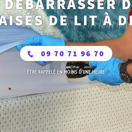
 DÉBARRASSER 
AISES DE LIT À D
09 70 71 96 70
ÊTRE RAPPELÉ EN MOINS D'UNE HEURE