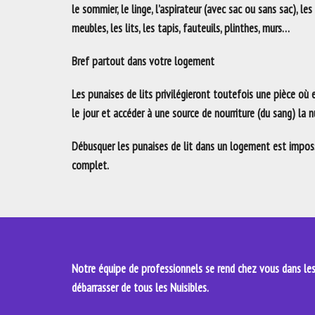
le sommier, le linge, l’aspirateur (avec sac ou sans sac), les
meubles, les lits, les tapis, fauteuils, plinthes, murs…
Bref partout dans votre logement
Les punaises de lits privilégieront toutefois une pièce où
le jour et accéder à une source de nourriture (du sang) la nu
Débusquer les punaises de lit dans un logement est impossi
complet.
Notre équipe de professionnels se rend chez vous dans les 
débarrasser de tous les Nuisibles.