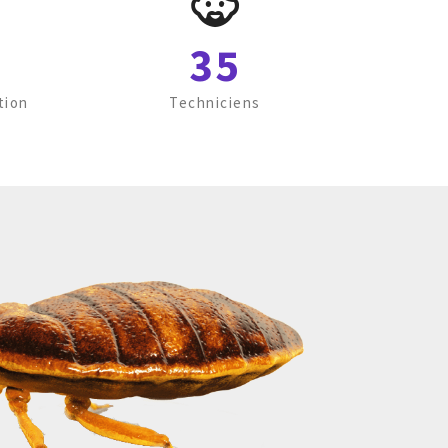
35
tion
Techniciens