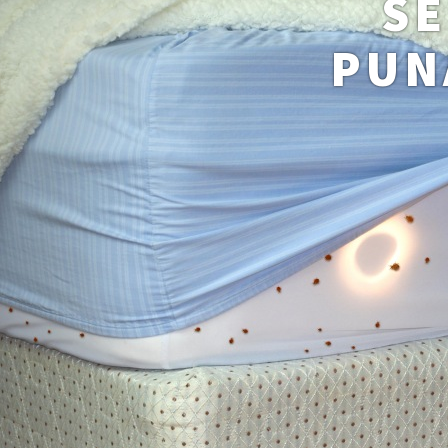
SE
PUN