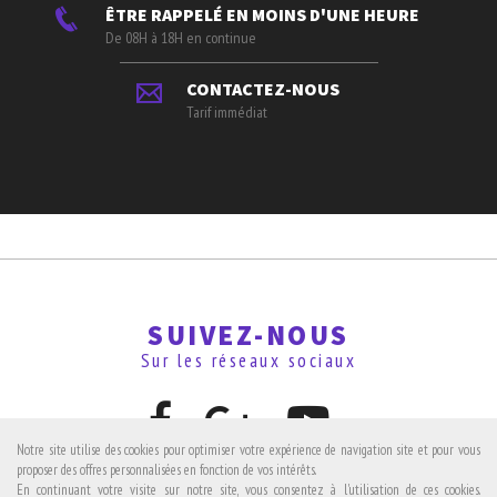
ÊTRE RAPPELÉ EN MOINS D'UNE HEURE
De 08H à 18H en continue
CONTACTEZ-NOUS
Tarif immédiat
SUIVEZ-NOUS
Sur les réseaux sociaux
Notre site utilise des cookies pour optimiser votre expérience de navigation site et pour vous
proposer des offres personnalisées en fonction de vos intérêts.
En continuant votre visite sur notre site, vous consentez à l'utilisation de ces cookies.