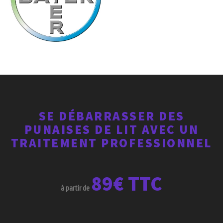
SE DÉBARRASSER DES
PUNAISES DE LIT AVEC UN
TRAITEMENT PROFESSIONNEL
89€ TTC
à partir de