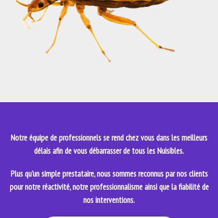
Notre équipe de professionnels se rend chez vous dans les meilleurs
délais afin de vous débarrasser de tous les Nuisibles.
Plus qu'un simple prestataire, nous sommes reconnus par nos clients
pour notre réactivité, notre professionnalisme ainsi que la fiabilité de
nos interventions.