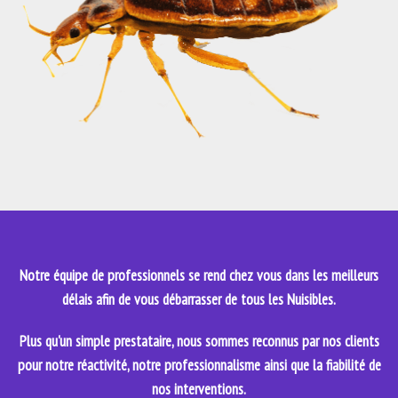
Notre équipe de professionnels se rend chez vous dans les meilleurs
délais afin de vous débarrasser de tous les Nuisibles.
Plus qu'un simple prestataire, nous sommes reconnus par nos clients
pour notre réactivité, notre professionnalisme ainsi que la fiabilité de
nos interventions.