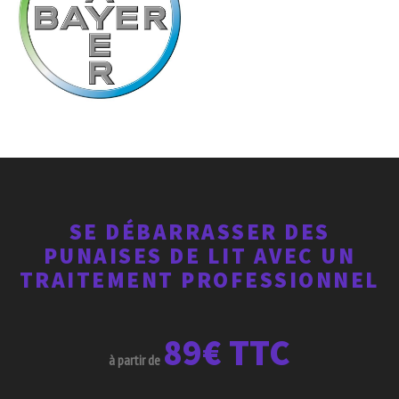
SE DÉBARRASSER DES
PUNAISES DE LIT AVEC UN
TRAITEMENT PROFESSIONNEL
89€ TTC
à partir de