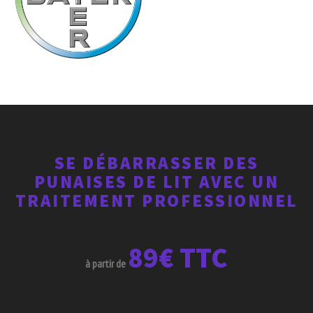
SE DÉBARRASSER DES
PUNAISES DE LIT AVEC UN
TRAITEMENT PROFESSIONNEL
89€ TTC
à partir de