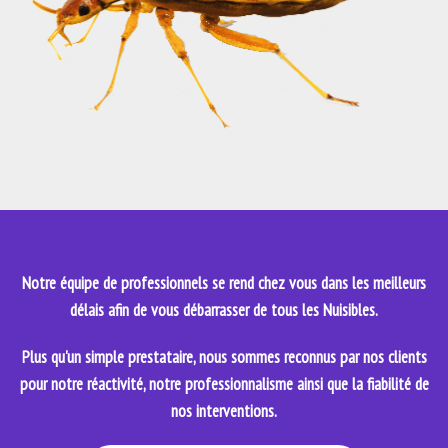
Notre équipe de professionnels se rend chez vous dans les meilleurs
délais afin de vous débarrasser de tous les Nuisibles.
Plus qu'un simple prestataire, nous sommes reconnus par nos clients
pour notre réactivité, notre professionnalisme ainsi que la fiabilité de
nos interventions.