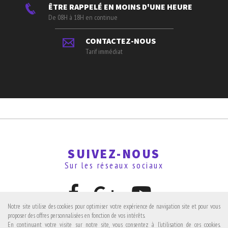
ÊTRE RAPPELÉ EN MOINS D'UNE HEURE
De 08H à 18H en continue
CONTACTEZ-NOUS
Tarif immédiat
SUIVEZ-NOUS
Sur les réseaux sociaux
Notre site utilise des cookies pour optimiser votre expérience de navigation site et pour vous
proposer des offres personnalisées en fonction de vos intérêts.
En continuant votre visite sur notre site, vous consentez à l'utilisation de ces cookies.