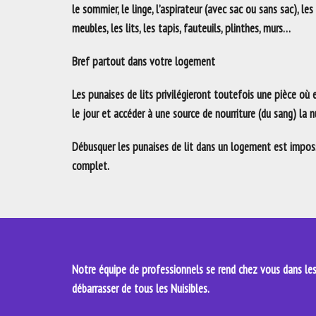
le sommier, le linge, l’aspirateur (avec sac ou sans sac), les
meubles, les lits, les tapis, fauteuils, plinthes, murs…
Bref partout dans votre logement
Les punaises de lits privilégieront toutefois une pièce où
le jour et accéder à une source de nourriture (du sang) la nu
Débusquer les punaises de lit dans un logement est impossi
complet.
Notre équipe de professionnels se rend chez vous dans les 
débarrasser de tous les Nuisibles.