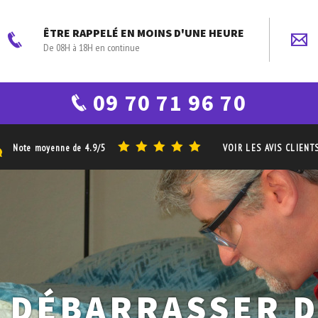
ÊTRE RAPPELÉ EN MOINS D'UNE HEURE
De 08H à 18H en continue
09 70 71 96 70
Note moyenne de
4.9/5
VOIR LES AVIS CLIENT
 DÉBARRASSER 