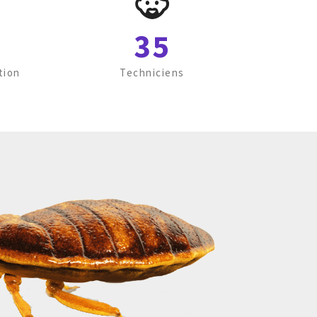
35
tion
Techniciens