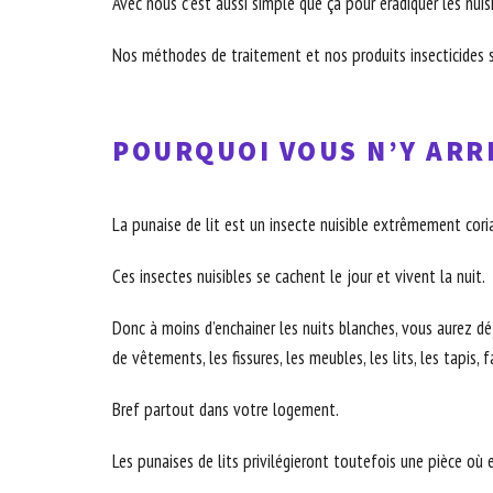
Avec nous c’est aussi simple que ça pour éradiquer les nuis
Nos méthodes de traitement et nos produits insecticides s
POURQUOI VOUS N’Y ARRI
La punaise de lit est un insecte nuisible extrêmement coria
Ces insectes nuisibles se cachent le jour et vivent la nuit.
Donc à moins d’enchainer les nuits blanches, vous aurez déjà
de vêtements, les fissures, les meubles, les lits, les tapis, 
Bref partout dans votre logement.
Les punaises de lits privilégieront toutefois une pièce où 