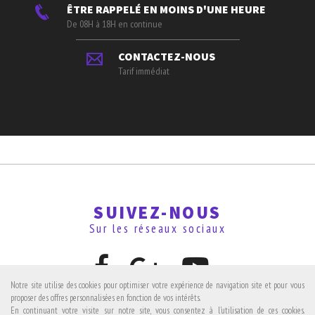
ÊTRE RAPPELÉ EN MOINS D'UNE HEURE
De 08H à 18H en continue
CONTACTEZ-NOUS
Tarif immédiat
SUIVEZ-NOUS
Sur les réseaux sociaux
Notre site utilise des cookies pour optimiser votre expérience de navigation site et pour vous
proposer des offres personnalisées en fonction de vos intérêts.
En continuant votre visite sur notre site, vous consentez à l'utilisation de ces cookies.