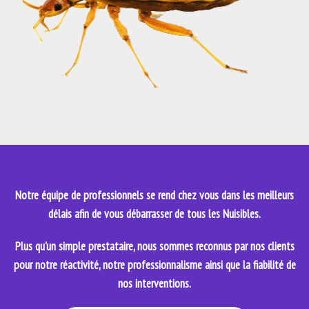
Notre équipe de professionnels se rend chez vous dans les meilleurs
délais afin de vous débarrasser de tous les Nuisibles.
Plus qu'un simple prestataire, nous sommes reconnus par nos clients
pour notre réactivité, notre professionnalisme ainsi que la fiabilité de
nos interventions.