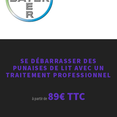
SE DÉBARRASSER DES
PUNAISES DE LIT AVEC UN
TRAITEMENT PROFESSIONNEL
89€ TTC
à partir de