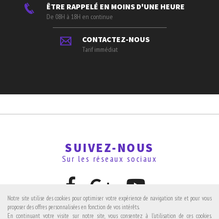
ÊTRE RAPPELÉ EN MOINS D'UNE HEURE
De 08H à 18H en continue
CONTACTEZ-NOUS
Tarif immédiat
SUIVEZ-NOUS
Sur les réseaux sociaux
Notre site utilise des cookies pour optimiser votre expérience de navigation site et pour vous
proposer des offres personnalisées en fonction de vos intérêts.
En continuant votre visite sur notre site, vous consentez à l'utilisation de ces cookies.