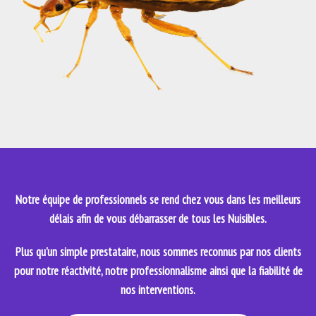
Notre équipe de professionnels se rend chez vous dans les meilleurs
délais afin de vous débarrasser de tous les Nuisibles.
Plus qu'un simple prestataire, nous sommes reconnus par nos clients
pour notre réactivité, notre professionnalisme ainsi que la fiabilité de
nos interventions.