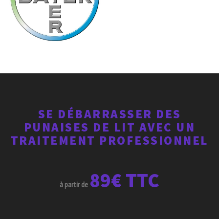
SE DÉBARRASSER DES
PUNAISES DE LIT AVEC UN
TRAITEMENT PROFESSIONNEL
89€ TTC
à partir de